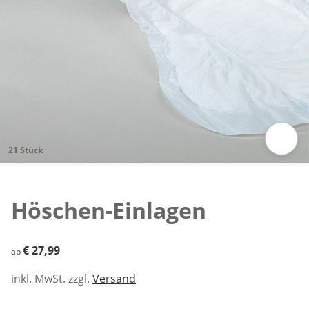
21 Stück
Zum Vergrößern auf das Bild klicken
Höschen-Einlagen
€ 27,99
€ 27,99
ab
inkl. MwSt. zzgl.
Versand