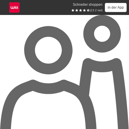
Schneller shoppen
in der App
(13.2 tsd)
Zum Hauptinhalt springen