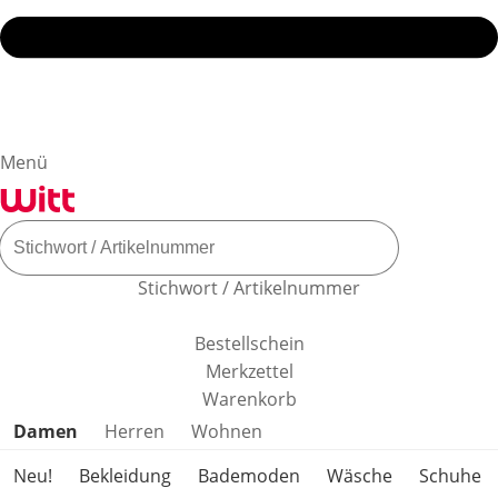
Menü
Stichwort / Artikelnummer
Bestellschein
Merkzettel
Warenkorb
Produktkategorien überspringen
Damen
Herren
Wohnen
Neu!
Bekleidung
Bademoden
Wäsche
Schuhe