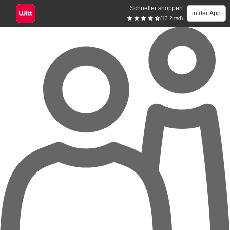
Schneller shoppen
in der App
(13.2 tsd)
Zum Hauptinhalt springen