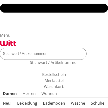
Menü
Stichwort / Artikelnummer
Bestellschein
Merkzettel
Warenkorb
Produktkategorien überspringen
Damen
Herren
Wohnen
Neu!
Bekleidung
Bademoden
Wäsche
Schuhe