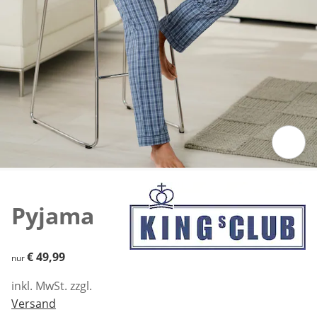
Zum Vergrößern auf das Bild klicken
Pyjama
€ 49,99
€ 49,99
nur
inkl. MwSt. zzgl.
Versand