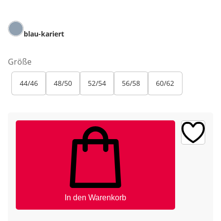
blau-kariert
Größe
44/46
48/50
52/54
56/58
60/62
In den Warenkorb