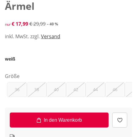
Ärmel
reduzierter Preis € 17,99, vorheriger Preis: € 29,99
€ 17,99
€ 29,99
– 40 %
nur
inkl. MwSt. zzgl.
Versand
weiß
Größe
36
38
40
42
44
46
48
In den Warenkorb