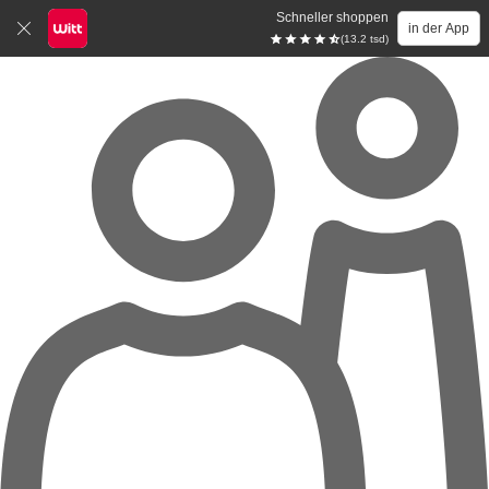
Schneller shoppen
in der App
(13.2 tsd)
Zum Hauptinhalt springen