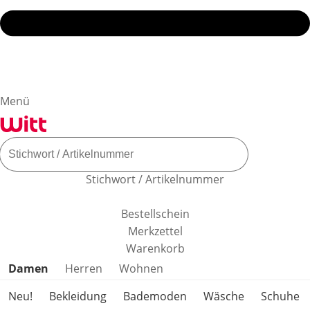
Menü
Stichwort / Artikelnummer
Bestellschein
Merkzettel
Warenkorb
Produktkategorien überspringen
Damen
Herren
Wohnen
Neu!
Bekleidung
Bademoden
Wäsche
Schuhe