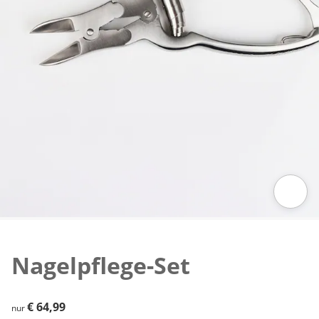
Zum Vergrößern auf das Bild klicken
Nagelpflege-Set
€ 64,99
€ 64,99
nur