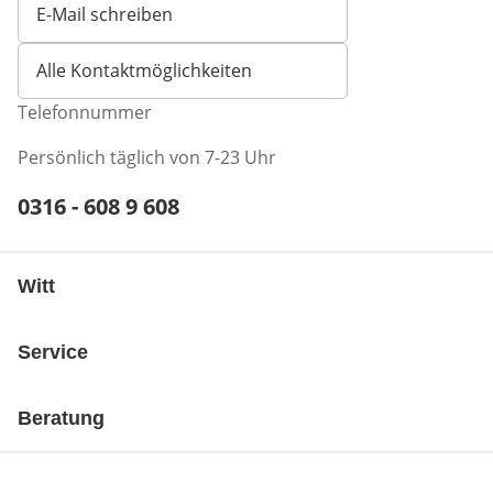
E-Mail schreiben
Öffnet E-Mail-Client
Alle Kontaktmöglichkeiten
Telefonnummer
Persönlich täglich von 7-23 Uhr
Telefonnummer:
0316 - 608 9 608
Öffnet Telefon-Client
Witt
Service
Beratung