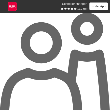
Schneller shoppen
in der App
(13.2 tsd)
Zum Hauptinhalt springen