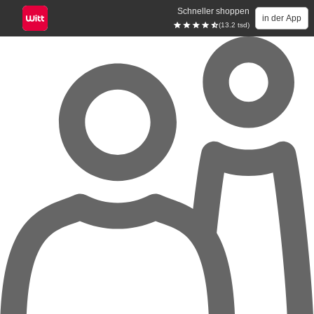
Schneller shoppen
in der App
(13.2 tsd)
Zum Hauptinhalt springen