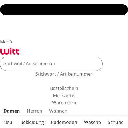
Menü
Stichwort / Artikelnummer
Bestellschein
Merkzettel
Warenkorb
Produktkategorien überspringen
Damen
Herren
Wohnen
Neu!
Bekleidung
Bademoden
Wäsche
Schuhe