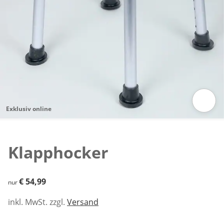
Exklusiv online
Zum Vergrößern auf das Bild klicken
Klapphocker
€ 54,99
€ 54,99
nur
inkl. MwSt. zzgl.
Versand