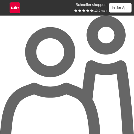
Schneller shoppen
in der App
(13.2 tsd)
Zum Hauptinhalt springen