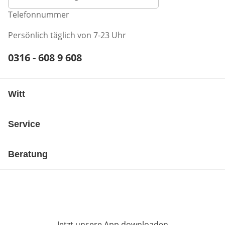
Telefonnummer
Persönlich täglich von 7-23 Uhr
Telefonnummer:
0316 - 608 9 608
Öffnet Telefon-Client
Witt
Service
Beratung
Jetzt unsere App downloaden
Öffnet in neue