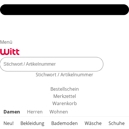
Menü
Stichwort / Artikelnummer
Bestellschein
Merkzettel
Warenkorb
Produktkategorien überspringen
Damen
Herren
Wohnen
Neu!
Bekleidung
Bademoden
Wäsche
Schuhe