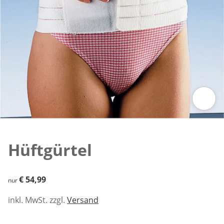
Zum Vergrößern auf das Bild klicken
Hüftgürtel
€ 54,99
€ 54,99
nur
inkl. MwSt. zzgl.
Versand