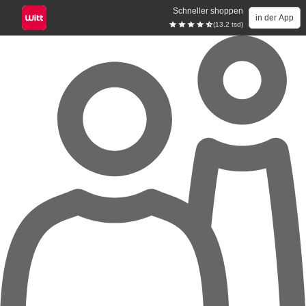
Schneller shoppen
in der App
(13.2 tsd)
Zum Hauptinhalt springen