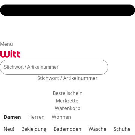
Menü
Stichwort / Artikelnummer
Bestellschein
Merkzettel
Warenkorb
Produktkategorien überspringen
Damen
Herren
Wohnen
Neu!
Bekleidung
Bademoden
Wäsche
Schuhe