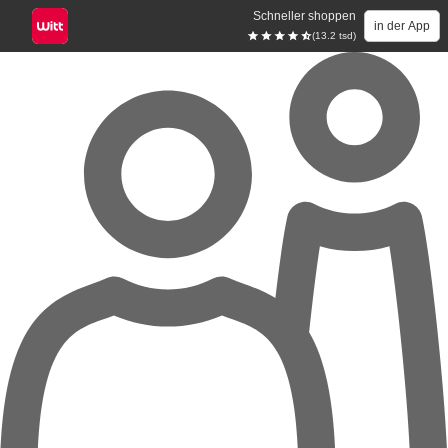
Schneller shoppen
in der App
(13.2 tsd)
Zum Hauptinhalt springen