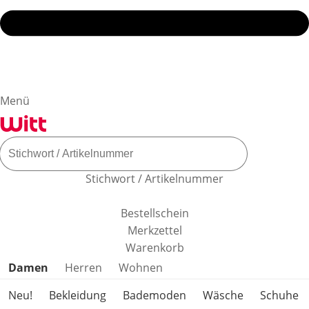
Menü
Stichwort / Artikelnummer
Bestellschein
Merkzettel
Warenkorb
Produktkategorien überspringen
Damen
Herren
Wohnen
Neu!
Bekleidung
Bademoden
Wäsche
Schuhe