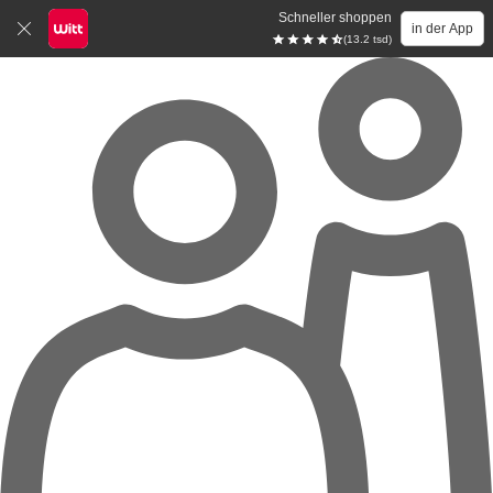
Schneller shoppen
in der App
(13.2 tsd)
Zum Hauptinhalt springen