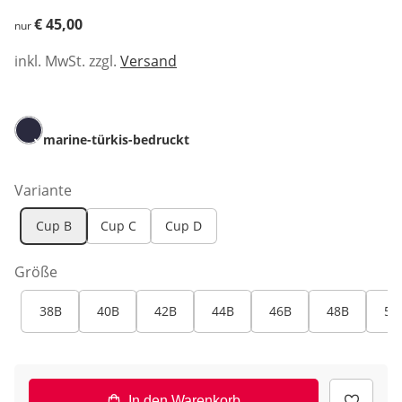
€ 45,00
€ 45,00
nur
inkl. MwSt. zzgl.
Versand
marine-türkis-bedruckt
Variante
Cup B
Cup C
Cup D
Größe
38B
40B
42B
44B
46B
48B
50
In den Warenkorb