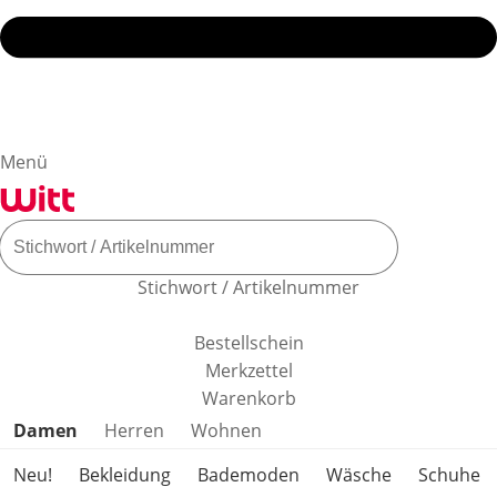
Menü
Stichwort / Artikelnummer
Bestellschein
Merkzettel
Warenkorb
Produktkategorien überspringen
Damen
Herren
Wohnen
Neu!
Bekleidung
Bademoden
Wäsche
Schuhe