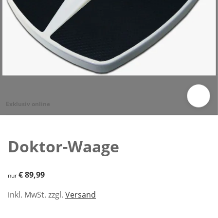
Exklusiv online
Zum Vergrößern auf das Bild klicken
Doktor-Waage
€ 89,99
€ 89,99
nur
inkl. MwSt. zzgl.
Versand