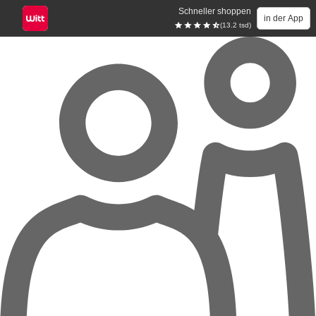
Schneller shoppen
in der App
(13.2 tsd)
Zum Hauptinhalt springen