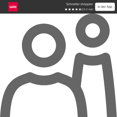
Schneller shoppen
in der App
(13.2 tsd)
Zum Hauptinhalt springen