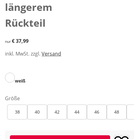
längerem
Rückteil
€ 37,99
€ 37,99
nur
inkl. MwSt. zzgl.
Versand
weiß
Größe
38
40
42
44
46
48
50