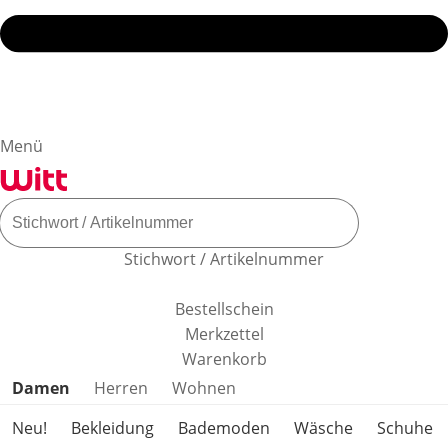
Menü
Stichwort / Artikelnummer
Bestellschein
Merkzettel
Warenkorb
Produktkategorien überspringen
Damen
Herren
Wohnen
Neu!
Bekleidung
Bademoden
Wäsche
Schuhe