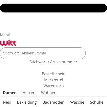
Menü
Stichwort / Artikelnummer
Bestellschein
Merkzettel
Warenkorb
Produktkategorien überspringen
Damen
Herren
Wohnen
Neu!
Bekleidung
Bademoden
Wäsche
Schuhe