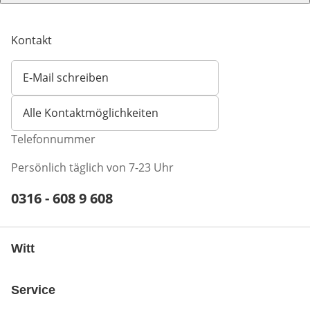
Kontakt
E-Mail schreiben
Öffnet E-Mail-Client
Alle Kontaktmöglichkeiten
Telefonnummer
Persönlich täglich von 7-23 Uhr
Telefonnummer:
0316 - 608 9 608
Öffnet Telefon-Client
Witt
Service