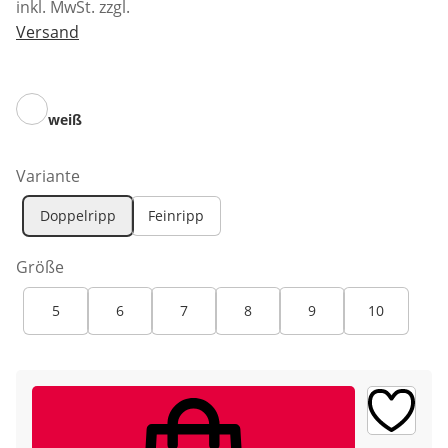
inkl. MwSt. zzgl.
Versand
weiß
Variante
Doppelripp
Feinripp
Größe
5
6
7
8
9
10