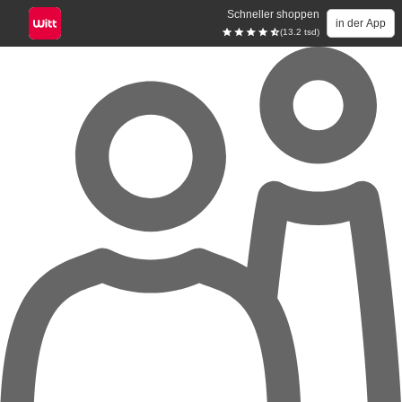
Schneller shoppen
in der App
(13.2 tsd)
Zum Hauptinhalt springen