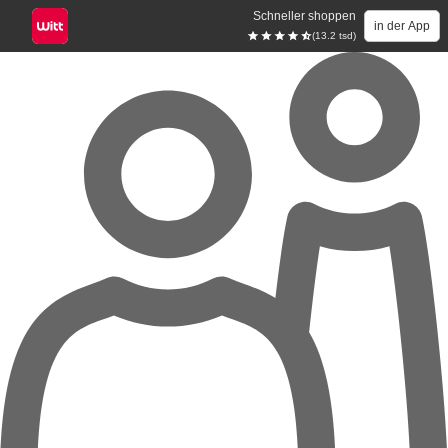
Schneller shoppen
in der App
(13.2 tsd)
Zum Hauptinhalt springen