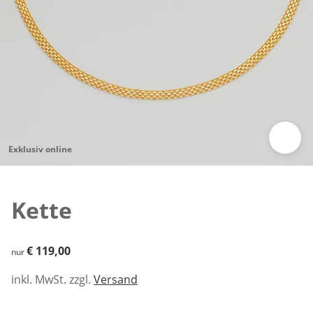
Exklusiv online
Zum Vergrößern auf das Bild klicken
Kette
€ 119,00
€ 119,00
nur
inkl. MwSt. zzgl.
Versand