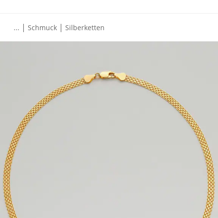
|
|
...
Schmuck
Silberketten