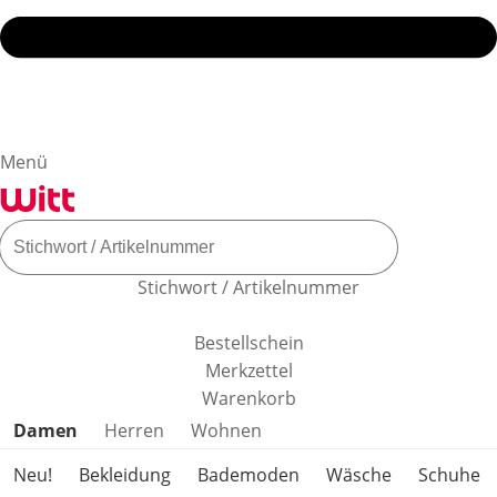
Menü
Stichwort / Artikelnummer
Bestellschein
Merkzettel
Warenkorb
Produktkategorien überspringen
Damen
Herren
Wohnen
Neu!
Bekleidung
Bademoden
Wäsche
Schuhe