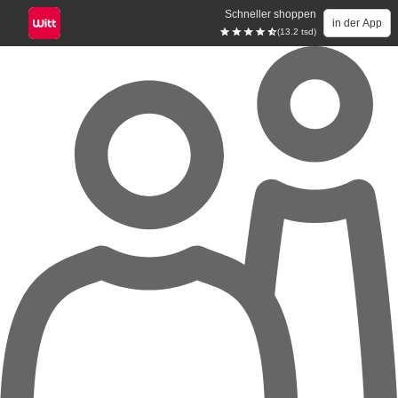
Schneller shoppen
in der App
(13.2 tsd)
Zum Hauptinhalt springen