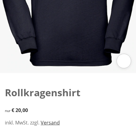
Zum Vergrößern auf das Bild klicken
Rollkragenshirt
€ 20,00
€ 20,00
nur
inkl. MwSt. zzgl.
Versand