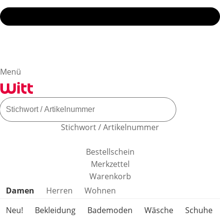
Menü
Stichwort / Artikelnummer
Bestellschein
Merkzettel
Warenkorb
Produktkategorien überspringen
Damen
Herren
Wohnen
Neu!
Bekleidung
Bademoden
Wäsche
Schuhe