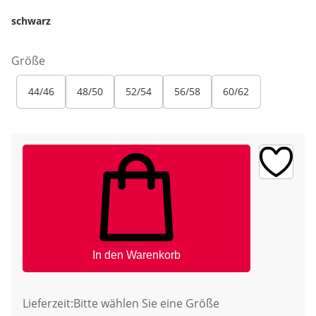
schwarz
Größe
44/46
48/50
52/54
56/58
60/62
In den Warenkorb
Lieferzeit:
Bitte wählen Sie eine Größe