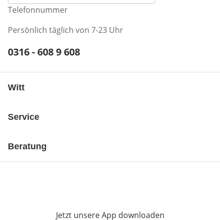
Telefonnummer
Persönlich täglich von 7-23 Uhr
Telefonnummer:
0316 - 608 9 608
Öffnet Telefon-Client
Witt
Service
Beratung
Jetzt unsere App downloaden
Öffnet in neue