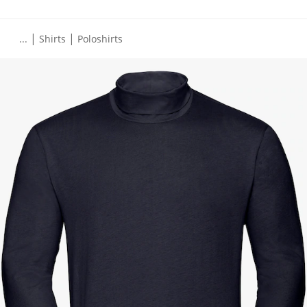
|
|
...
Shirts
Poloshirts