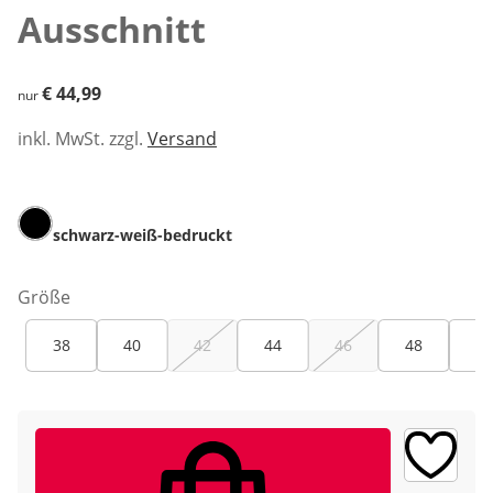
Ausschnitt
€ 44,99
€ 44,99
nur
inkl. MwSt. zzgl.
Versand
schwarz-weiß-bedruckt
Größe
38
40
42
44
46
48
50