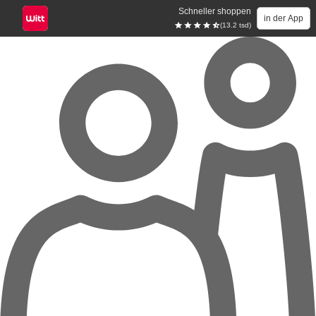
Schneller shoppen
in der App
(13.2 tsd)
Zum Hauptinhalt springen