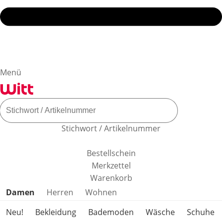
Menü
Stichwort / Artikelnummer
Bestellschein
Merkzettel
Warenkorb
Produktkategorien überspringen
Damen
Herren
Wohnen
Neu!
Bekleidung
Bademoden
Wäsche
Schuhe