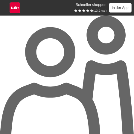
Schneller shoppen
in der App
(13.2 tsd)
Zum Hauptinhalt springen