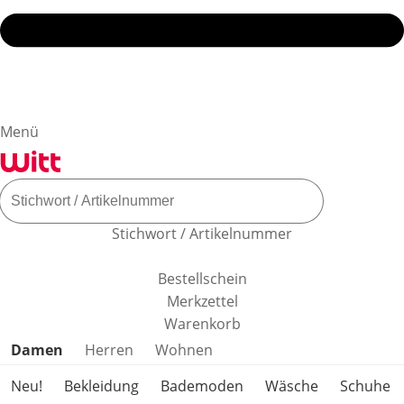
Menü
Stichwort / Artikelnummer
Bestellschein
Merkzettel
Warenkorb
Produktkategorien überspringen
Damen
Herren
Wohnen
Neu!
Bekleidung
Bademoden
Wäsche
Schuhe