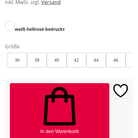
inkl. MwSt. zzgl.
Versand
weiß-hellrosé-bedruckt
Größe
36
38
40
42
44
46
48
In den Warenkorb