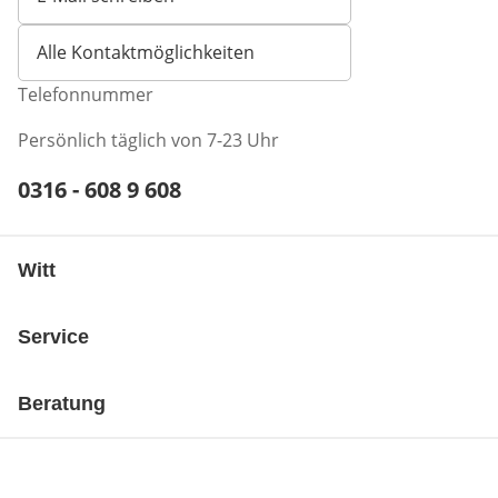
Öffnet E-Mail-Client
Alle Kontaktmöglichkeiten
Telefonnummer
Persönlich täglich von 7-23 Uhr
Telefonnummer:
0316 - 608 9 608
Öffnet Telefon-Client
Witt
Service
Beratung