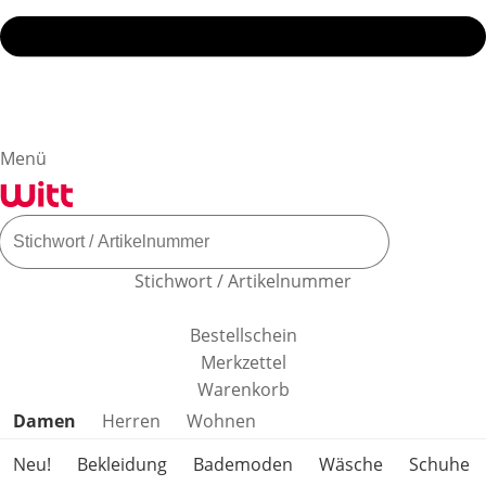
Menü
Stichwort / Artikelnummer
Bestellschein
Merkzettel
Warenkorb
Produktkategorien überspringen
Damen
Herren
Wohnen
Neu!
Bekleidung
Bademoden
Wäsche
Schuhe