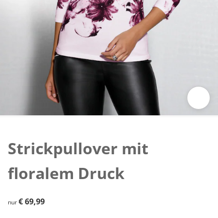
Zum Vergrößern auf das Bild klicken
Strickpullover mit
floralem Druck
€ 69,99
€ 69,99
nur