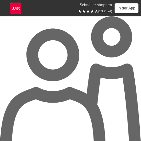
Schneller shoppen
in der App
(13.2 tsd)
Zum Hauptinhalt springen