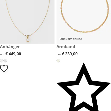
Exklusiv online
€ 449,00
Anhänger
€ 239,00
Armband
€ 449,00
€ 449,00
€ 239,00
€ 239,00
nur
nur