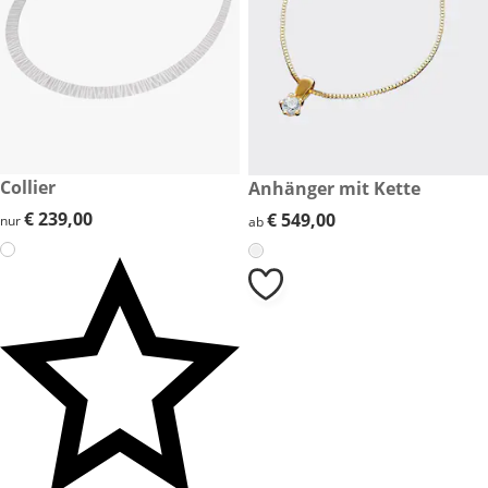
€ 239,00
Collier
€ 549,00
Anhänger mit Kette
€ 239,00
€ 239,00
€ 549,00
€ 549,00
nur
ab