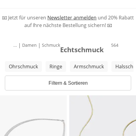
📧 Jetzt für unseren
Newsletter anmelden
und 20% Rabatt
auf Ihre nächste Bestellung sichern! 📧
|
|
...
Damen
Schmuck
Produkte
564
Echtschmuck
Weitere Kategorien überspringen
Ohrschmuck
Ringe
Armschmuck
Halssch
Filtern & Sortieren