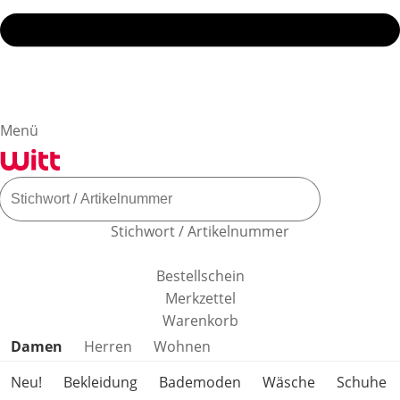
Menü
Stichwort / Artikelnummer
Bestellschein
Merkzettel
Warenkorb
Produktkategorien überspringen
Damen
Herren
Wohnen
Neu!
Bekleidung
Bademoden
Wäsche
Schuhe