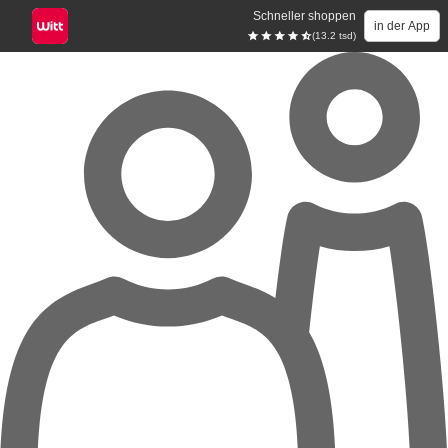
Schneller shoppen
in der App
(13.2 tsd)
Zum Hauptinhalt springen