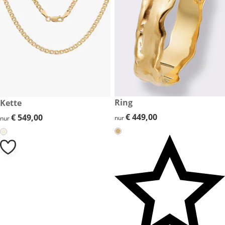
€ 449,00
Ring
€ 549,00
Kette
€ 449,00
€ 449,00
€ 549,00
€ 549,00
nur
nur