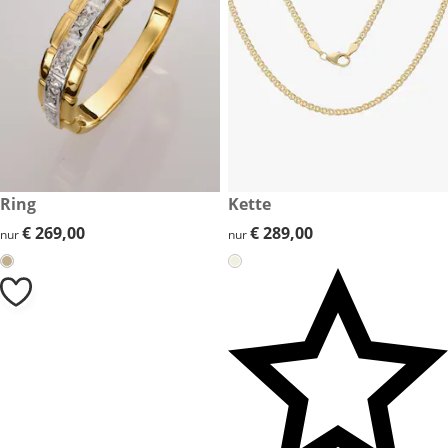
€ 269,00
Ring
€ 289,00
Kette
€ 269,00
€ 269,00
€ 289,00
€ 289,00
nur
nur