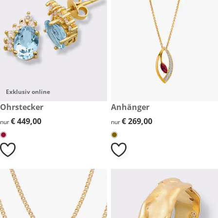
Exklusiv online
€ 449,00
Ohrstecker
€ 269,00
Anhänger
€ 449,00
€ 449,00
€ 269,00
€ 269,00
nur
nur