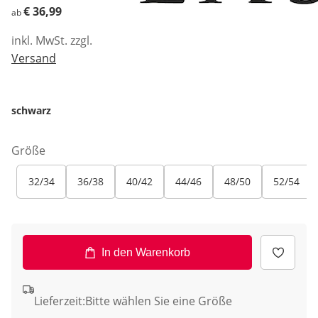
€ 36,99
€ 36,99
ab
inkl. MwSt. zzgl.
Versand
schwarz
Größe
32/34
36/38
40/42
44/46
48/50
52/54
In den Warenkorb
Lieferzeit:
Bitte wählen Sie eine Größe