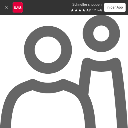
Schneller shoppen
in der App
(13.2 tsd)
Zum Hauptinhalt springen