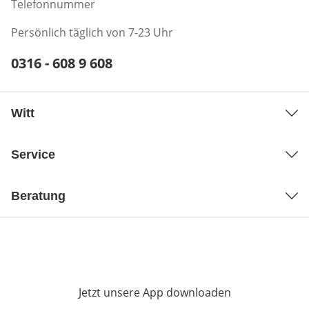
Telefonnummer
Persönlich täglich von 7-23 Uhr
Telefonnummer:
0316 - 608 9 608
Öffnet Telefon-Client
Witt
Service
Beratung
Jetzt unsere App downloaden
Öffnet in neue