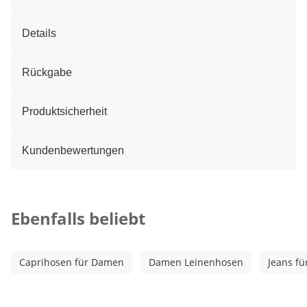
Details
Rückgabe
Produktsicherheit
Kundenbewertungen
Kategorie-Empfehlungen überspringen
Ebenfalls beliebt
Caprihosen für Damen
Damen Leinenhosen
Jeans f