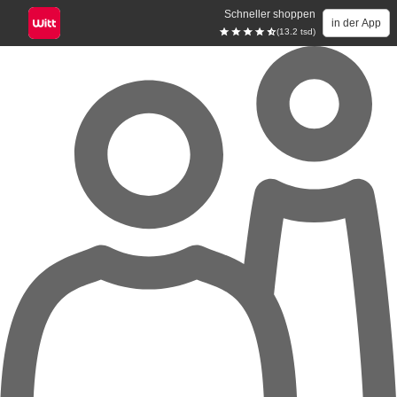
Schneller shoppen
in der App
(13.2 tsd)
Zum Hauptinhalt springen