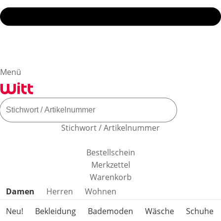
Menü
Stichwort / Artikelnummer
Bestellschein
Merkzettel
Warenkorb
Produktkategorien überspringen
Damen
Herren
Wohnen
Neu!
Bekleidung
Bademoden
Wäsche
Schuhe