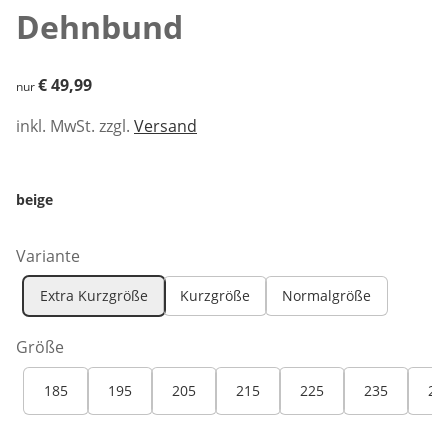
Dehnbund
€ 49,99
€ 49,99
nur
inkl. MwSt. zzgl.
Versand
beige
Variante
Extra Kurzgröße
Kurzgröße
Normalgröße
Größe
185
195
205
215
225
235
24