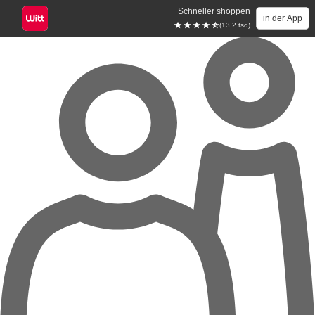
Schneller shoppen
in der App
(13.2 tsd)
Zum Hauptinhalt springen