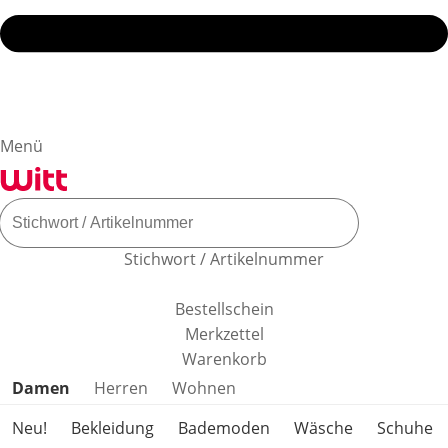
Menü
Stichwort / Artikelnummer
Bestellschein
Merkzettel
Warenkorb
Produktkategorien überspringen
Damen
Herren
Wohnen
Neu!
Bekleidung
Bademoden
Wäsche
Schuhe