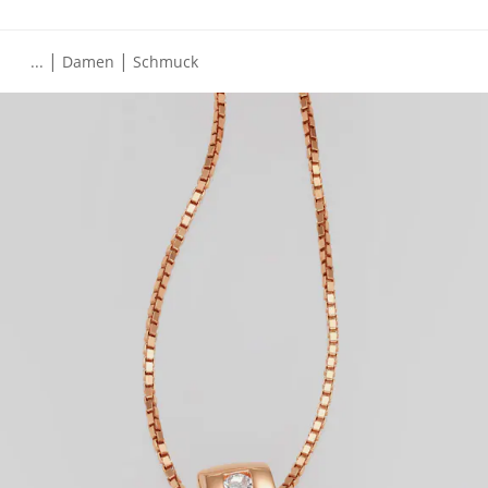
|
|
...
Damen
Schmuck