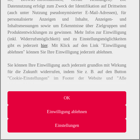
Datennutzung erfolgt zum Zweck der Identifikation auf Drittseiten
information).
(auch unter Nutzung pseudonymisierter E-Mail-Adressen), für
personalisierte Anzeigen und Inhalte, Anzeigen- und
Inhaltsmessungen sowie um Erkenntnisse über Zielgruppen und
Produktentwicklungen zu gewinnen. Mehr Infos zur Einwilligung
(inkl. Widerrufsmöglichkeit) und zu Einstellungsmöglichkeiten
gibt es jederzeit
hier
. Mit Klick auf den Link "Einwilligung
ablehnen" können Sie Ihre Einwilligung jederzeit ablehnen.
Sie können Ihre Einwilligung auch jederzeit grundlos mit Wirkung
für die Zukunft widerrufen, indem Sie z. B. auf den Button
"Cookie-Einstellungen" im Footer der Website und "Alle
ablehnen" klicken.
Datennutzungen
OK
Wir arbeiten mit Partnern zusammen, die von Ihrem Endgerät
Einwilligung ablehnen
abgerufene Daten (Trackingdaten) oder die von uns übermittelten
pseudonymisierten Daten zur Aussteuerung unserer Werbung sowie
Einstellungen
zu eigenen Zwecken (z.B. Profilbildungen) / zu Zwecken Dritter
verarbeiten. Vor diesem Hintergrund erfordert nicht nur die
Erhebung der Trackingdaten bzw. die Übermittlung Ihrer