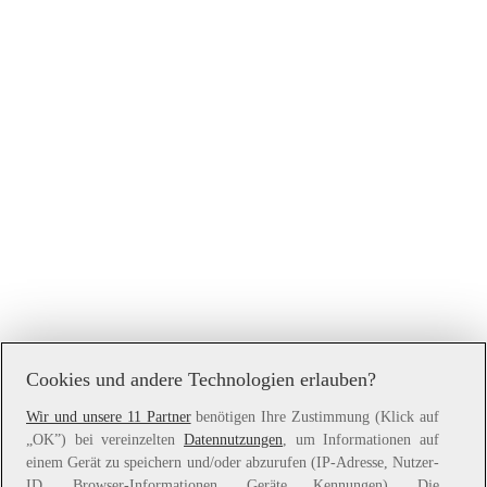
Cookies und andere Technologien erlauben?
Wir und unsere 11 Partner
benötigen Ihre Zustimmung (Klick auf
„OK”) bei vereinzelten
Datennutzungen
, um Informationen auf
Application error: a
client
-side exception has occurred while
einem Gerät zu speichern und/oder abzurufen (IP-Adresse, Nutzer-
loading
www.witt-weiden.at
(see the
browser console
for more
ID, Browser-Informationen, Geräte Kennungen). Die