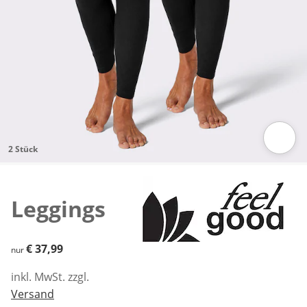
2 Stück
Zum Vergrößern auf das Bild klicken
Leggings
€ 37,99
€ 37,99
nur
inkl. MwSt. zzgl.
Versand