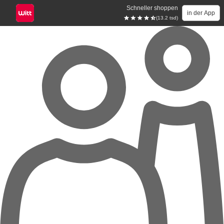
Schneller shoppen
in der App
(13.2 tsd)
Zum Hauptinhalt springen