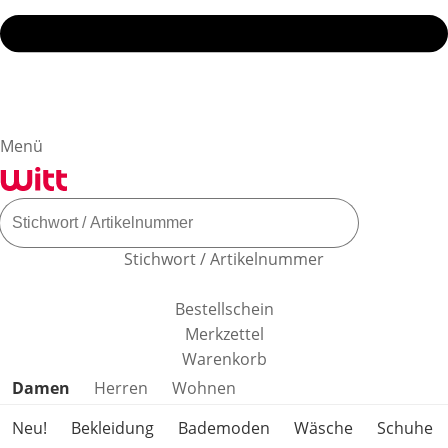
Menü
Stichwort / Artikelnummer
Bestellschein
Merkzettel
Warenkorb
Produktkategorien überspringen
Damen
Herren
Wohnen
Neu!
Bekleidung
Bademoden
Wäsche
Schuhe